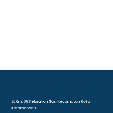
menciptakan dampak nyata melalui pendidikan, riset,
dan pengabdian masyarakat.
Jl. Km. 09 Kelurahan Sasi Kecamatan Kota
Kefamenanu