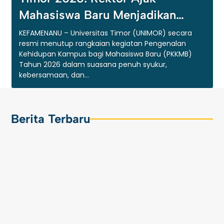
Mahasiswa Baru Menjadikan
Kampus sebagai Rumah untuk
KEFAMENANU – Universitas Timor (UNIMOR) secara
resmi menutup rangkaian kegiatan Pengenalan
Bertumbuh
Kehidupan Kampus bagi Mahasiswa Baru (PKKMB)
Tahun 2026 dalam suasana penuh syukur,
kebersamaan, dan...
Berita Terbaru