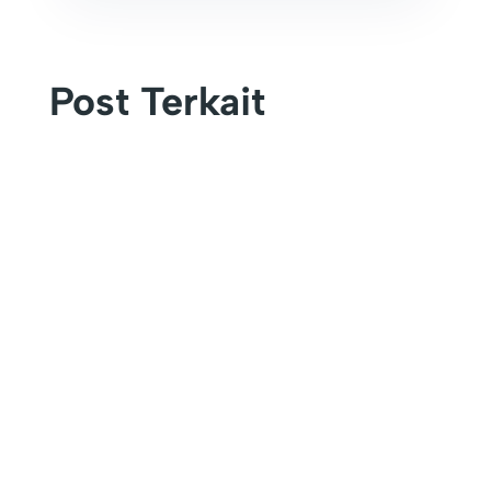
Post Terkait
KEFAMENANU – Universitas Timor (UNIMOR)
secara resmi menutup rangkaian kegiatan