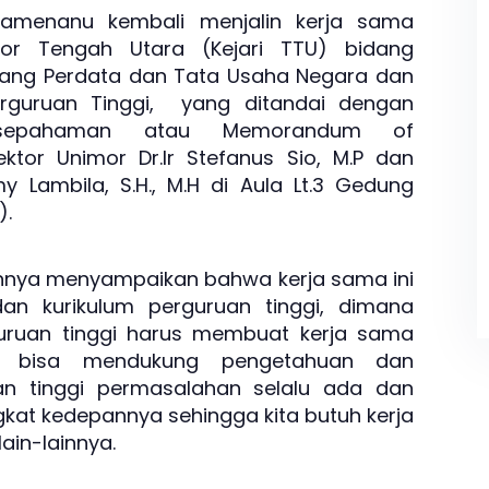
efamenanu kembali menjalin kerja sama
or Tengah Utara (Kejari TTU) bidang
ang Perdata dan Tata Usaha Negara dan
rguruan Tinggi, yang ditandai dengan
esepahaman atau Memorandum of
ktor Unimor Dr.Ir Stefanus Sio, M.P dan
y Lambila, S.H., M.H di Aula Lt.3 Gedung
).
menyampaikan bahwa kerja sama ini
an kurikulum perguruan tinggi, dimana
uruan tinggi harus membuat kerja sama
a bisa mendukung pengetahuan dan
an tinggi permasalahan selalu ada dan
kat kedepannya sehingga kita butuh kerja
ain-lainnya.