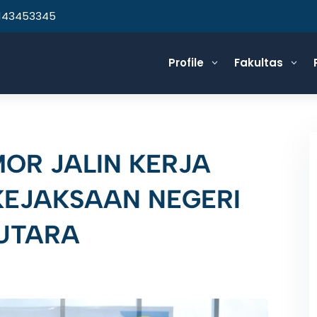
143453345
Profile
Fakultas
3
3
MOR JALIN KERJA
EJAKSAAN NEGERI
UTARA