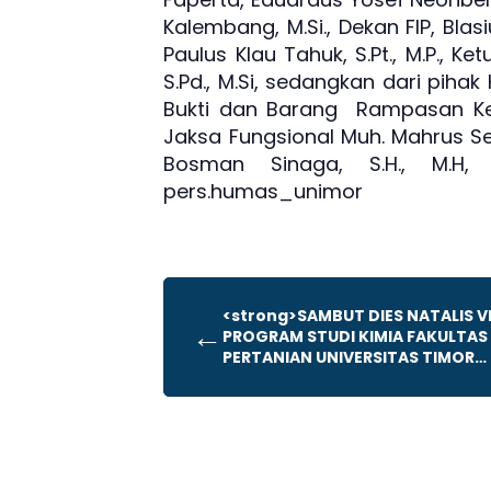
Kalembang, M.Si., Dekan FIP, Blasiu
Paulus Klau Tahuk, S.Pt., M.P., K
S.Pd., M.Si, sedangkan dari pihak
Bukti dan Barang Rampasan Keja
Jaksa Fungsional Muh. Mahrus Set
Bosman Sinaga, S.H., M.H,
pers.humas_unimor
<strong>SAMBUT DIES NATALIS VI
←
PROGRAM STUDI KIMIA FAKULTAS
PERTANIAN UNIVERSITAS TIMOR
SELENGGARAKAN LOMBA CERDAS
CERMAT KIMIA ANTAR SMA SE-
KABUPATEN TIMOR TENGAH
UTARA</strong>