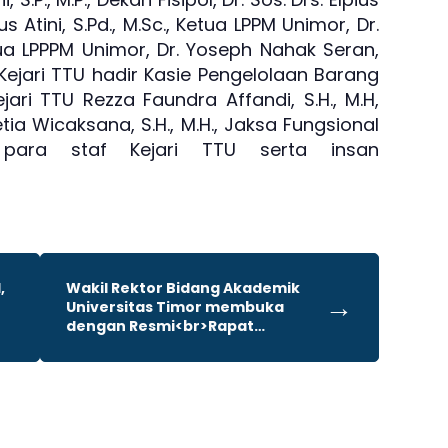
s Atini, S.Pd., M.Sc., Ketua LPPM Unimor, Dr.
etua LPPPM Unimor, Dr. Yoseph Nahak Seran,
 Kejari TTU hadir Kasie Pengelolaan Barang
ri TTU Rezza Faundra Affandi, S.H., M.H,
ia Wicaksana, S.H., M.H., Jaksa Fungsional
 para staf Kejari TTU serta insan
,
Wakil Rektor Bidang Akademik
→
Universitas Timor membuka
dengan Resmi<br>Rapat
Finalisasi Profil dan Rencana
Pembangunan Jangka Panjang
(RPJP)<br>Universitas Timor