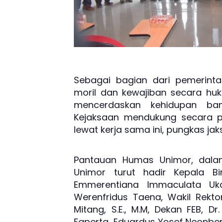
Sebagai bagian dari pemerinta
moril dan kewajiban secara h
mencerdaskan kehidupan ban
Kejaksaan mendukung secara pe
lewat kerja sama ini, pungkas jaks
Pantauan Humas Unimor, dala
Unimor turut hadir Kepala 
Emmerentiana Immaculata Uka
Werenfridus Taena, Wakil Rekt
Mitang, S.E., M.M, Dekan FEB, Dr
Faperta, Eduardus Yosef Neonbeni, S