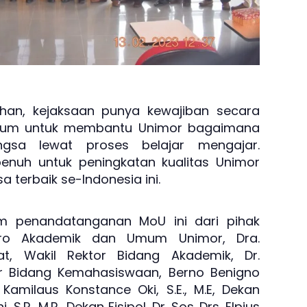
han, kejaksaan punya kewajiban secara
ukum untuk membantu Unimor bagaimana
gsa lewat proses belajar mengajar.
nuh untuk peningkatan kualitas Unimor
a terbaik se-Indonesia ini.
m penandatanganan MoU ini dari pihak
Biro Akademik dan Umum Unimor, Dra.
t, Wakil Rektor Bidang Akademik, Dr.
or Bidang Kemahasiswaan, Berno Benigno
. Kamilaus Konstance Oki, S.E., M.E, Dekan
.P., M.P., Dekan Fisipol, Dr. Sos. Drs. Elpius