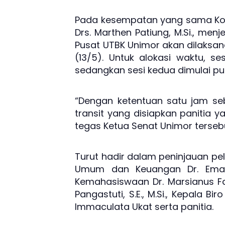
Pada kesempatan yang sama Koo
Drs. Marthen Patiung, M.Si., me
Pusat UTBK Unimor akan dilaksana
(13/5). Untuk alokasi waktu, se
sedangkan sesi kedua dimulai puku
“Dengan ketentuan satu jam se
transit yang disiapkan panitia 
tegas Ketua Senat Unimor terseb
Turut hadir dalam peninjauan pe
Umum dan Keuangan Dr. Emanuel
Kemahasiswaan Dr. Marsianus Falo
Pangastuti, S.E., M.Si., Kepala
Immaculata Ukat serta panitia.