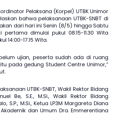
rdinator Pelaksana (Korpel) UTBK Unimor
njelaskan bahwa pelaksanaan UTBK-SNBT di
kan dari hari ini Senin (8/5) hingga Sabtu
si pertama dimulai pukul 08:15-11.30 Wita
l 14:00-17.15 Wita.
belum ujian, peserta sudah ada di ruang
yaitu pada gedung Student Centre Unimor,”
ut.
laksanaan UTBK-SNBT, Wakil Rektor Bidang
 Be, S.E., M.Si., Wakil Rektor Bidang
, S.P., M.Si., Ketua LP3M Margareta Diana
 Biro Akademik dan Umum Dra. Emmerentiana