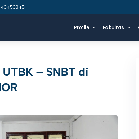
143453345
Profile
Fakultas
3
3
ti UTBK – SNBT di
MOR