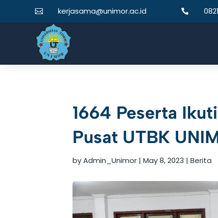
kerjasama@unimor.ac.id
082


1664 Peserta Iku
Pusat UTBK UNI
by
Admin_Unimor
|
May 8, 2023
|
Berita