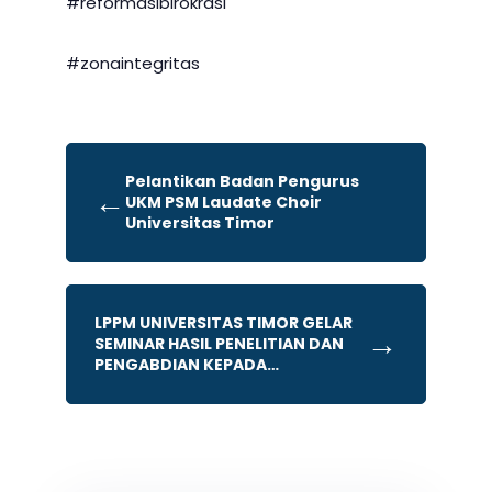
#reformasibirokrasi
#zonaintegritas
Pelantikan Badan Pengurus
←
UKM PSM Laudate Choir
Universitas Timor
LPPM UNIVERSITAS TIMOR GELAR
→
SEMINAR HASIL PENELITIAN DAN
PENGABDIAN KEPADA
MASYARAKAT HIBAH INTERNAL
TAHUN 2023