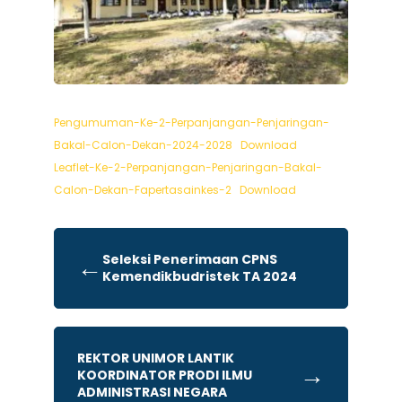
Pengumuman-Ke-2-Perpanjangan-Penjaringan-
Bakal-Calon-Dekan-2024-2028
Download
Leaflet-Ke-2-Perpanjangan-Penjaringan-Bakal-
Calon-Dekan-Fapertasainkes-2
Download
Seleksi Penerimaan CPNS
←
Kemendikbudristek TA 2024
REKTOR UNIMOR LANTIK
→
KOORDINATOR PRODI ILMU
ADMINISTRASI NEGARA