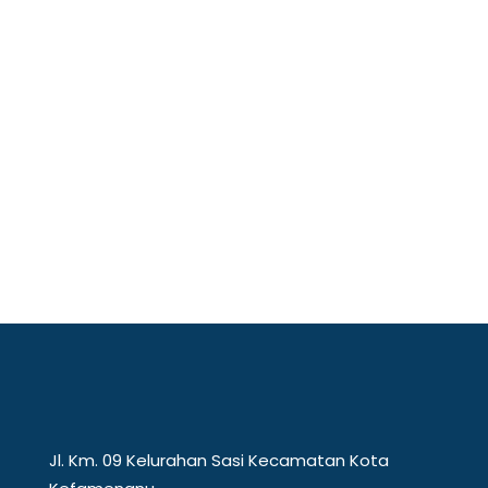
Mewakili perguruan tinggi di kawasan
perbatasan, Universitas Timor (Unimor)
menunjukkan...
Jl. Km. 09 Kelurahan Sasi Kecamatan Kota