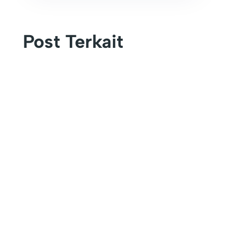
Post Terkait
KEFAMENANU – Universitas Timor (UNIMOR)
secara resmi menutup rangkaian kegiatan