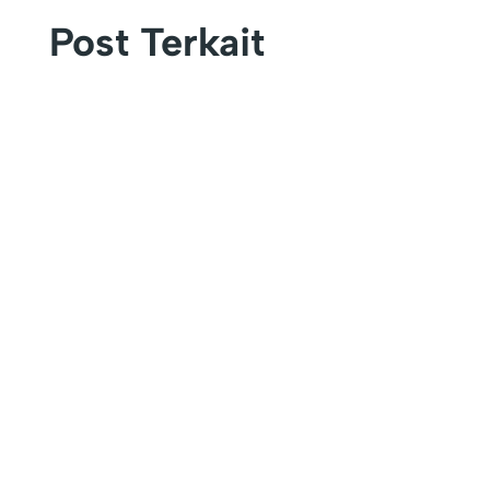
Post Terkait
KEFAMENANU – Universitas Timor (UNIMOR)
secara resmi menutup rangkaian kegiatan
Pengenalan...