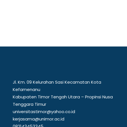
perbatasan, Universitas Timor (Unimor)
menunjukkan...
Jl. Km. 09 Kelurahan Sasi Kecamatan Kota
Kefamenanu
Kabupaten Timor Tengah Utara – Propinsi Nusa
Tenggara Timur
universitastimor@yahoo.co.id
kerjasama@unimor.ac.id
082143453345