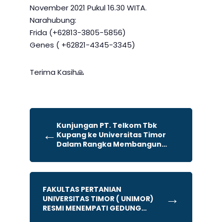
November 2021 Pukul 16.30 WITA.
Narahubung:
Frida (+62813-3805-5856)
Genes ( +62821-4345-3345)
Terima Kasih🙏
Kunjungan PT. Telkom Tbk
←
Kupang ke Universitas Timor
Dalam Rangka Membangun
Kerjasama dalam Penyediaan
Jaringan Internet Di Kampus
Universitas Timor
FAKULTAS PERTANIAN
→
UNIVERSITAS TIMOR ( UNIMOR)
RESMI MENEMPATI GEDUNG
PERKULIAHAN BARU