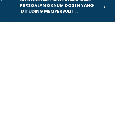
→
PERSOALAN OKNUM DOSEN YANG
DITUDING MEMPERSULIT
MAHASISWA.