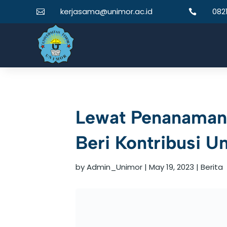
kerjasama@unimor.ac.id
082


Lewat Penanaman
Beri Kontribusi 
by
Admin_Unimor
|
May 19, 2023
|
Berita