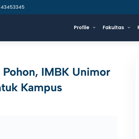
143453345
Profile
Fakultas
3
3
 Pohon, IMBK Unimor
Untuk Kampus