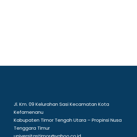
Mewakili perguruan tinggi di kawasan
perbatasan, Universitas Timor (Unimor)
menunjukkan...
Jl. Km. 09 Kelurahan Sasi Kecamatan Kota
Kefamenanu
Kabupaten Timor Tengah Utara – Propinsi Nusa
Tenggara Timur
universitastimor@yahoo.co.id