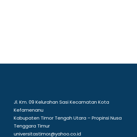
Mewakili perguruan tinggi di kawasan
perbatasan, Universitas Timor (Unimor)
menunjukkan...
Jl. Km. 09 Kelurahan Sasi Kecamatan Kota
Kefamenanu
Kabupaten Timor Tengah Utara – Propinsi Nusa
Tenggara Timur
universitastimor@yahoo.co.id