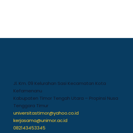
Jl. Km. 09 Kelurahan Sasi Kecamatan Kota
Kefamenanu
Kabupaten Timor Tengah Utara – Propinsi Nusa
Tenggara Timur
universitastimor@yahoo.co.id
kerjasama@unimor.ac.id
082143453345