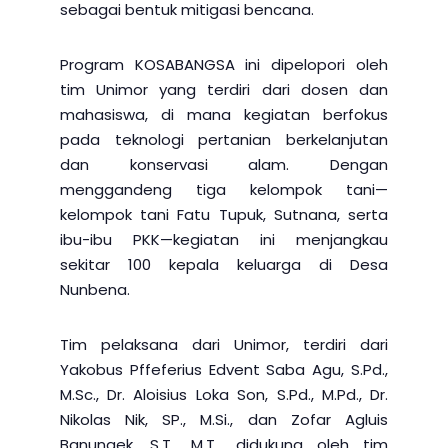
sebagai bentuk mitigasi bencana.
Program KOSABANGSA ini dipelopori oleh
tim Unimor yang terdiri dari dosen dan
mahasiswa, di mana kegiatan berfokus
pada teknologi pertanian berkelanjutan
dan konservasi alam. Dengan
menggandeng tiga kelompok tani—
kelompok tani Fatu Tupuk, Sutnana, serta
ibu-ibu PKK—kegiatan ini menjangkau
sekitar 100 kepala keluarga di Desa
Nunbena.
Tim pelaksana dari Unimor, terdiri dari
Yakobus Pffeferius Edvent Saba Agu, S.Pd.,
M.Sc., Dr. Aloisius Loka Son, S.Pd., M.Pd., Dr.
Nikolas Nik, SP., M.Si., dan Zofar Agluis
Banunaek, S.T., M.T., didukung oleh tim