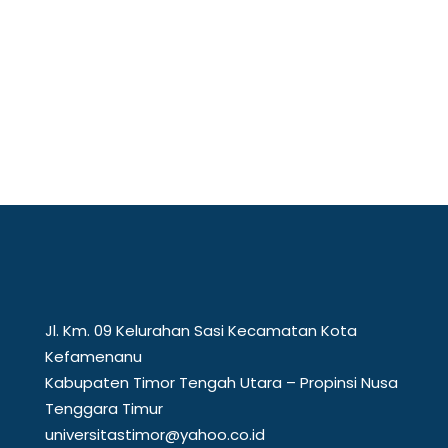
Mewakili perguruan tinggi di kawasan
perbatasan, Universitas Timor (Unimor)
menunjukkan...
Jl. Km. 09 Kelurahan Sasi Kecamatan Kota
Kefamenanu
Kabupaten Timor Tengah Utara – Propinsi Nusa
Tenggara Timur
universitastimor@yahoo.co.id