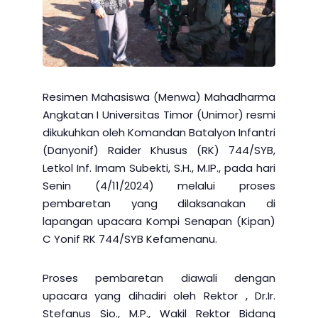
Resimen Mahasiswa (Menwa) Mahadharma
Angkatan I Universitas Timor (Unimor) resmi
dikukuhkan oleh Komandan Batalyon Infantri
(Danyonif) Raider Khusus (RK) 744/SYB,
Letkol Inf. Imam Subekti, S.H., M.IP., pada hari
Senin (4/11/2024) melalui proses
pembaretan yang dilaksanakan di
lapangan upacara Kompi Senapan (Kipan)
C Yonif RK 744/SYB Kefamenanu.
Proses pembaretan diawali dengan
upacara yang dihadiri oleh Rektor , Dr.Ir.
Stefanus Sio., M.P., Wakil Rektor Bidang