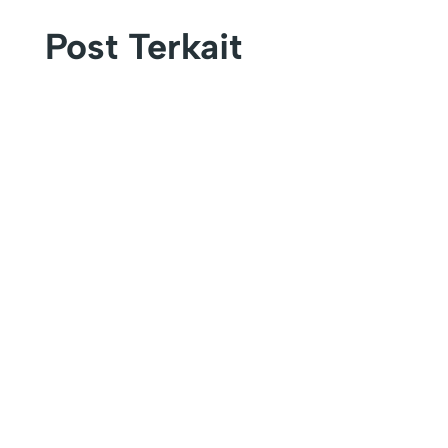
Post Terkait
KEFAMENANU – Universitas Timor (UNIMOR)
secara resmi menutup rangkaian kegiatan
Pengenalan...