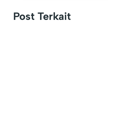
Post Terkait
KEFAMENANU – Universitas Timor (UNIMOR)
secara resmi menutup rangkaian kegiatan
Pengenalan...