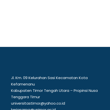
Mewakili perguruan tinggi di kawasan
perbatasan, Universitas Timor (Unimor)
menunjukkan...
Jl. Km. 09 Kelurahan Sasi Kecamatan Kota
Kefamenanu
Kabupaten Timor Tengah Utara – Propinsi Nusa
Tenggara Timur
universitastimor@yahoo.co.id
kerjasama@unimor.ac.id