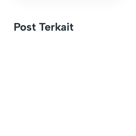
Post Terkait
KEFAMENANU – Universitas Timor (UNIMOR)
secara resmi menutup rangkaian kegiatan