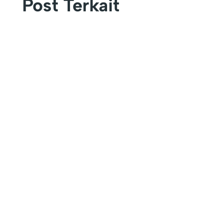
Post Terkait
KEFAMENANU – Universitas Timor (UNIMOR)
secara resmi menutup rangkaian kegiatan
Pengenalan...