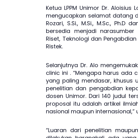
Ketua LPPM Unimor Dr. Aloisius 
mengucapkan selamat datang dan 
Rozari, S.Si., M.Si., M.Sc., Ph.D 
bersedia menjadi narasumber a
Riset, Teknologi dan Pengabdi
Ristek.
Selanjutnya Dr. Alo mengemuka
clinic ini . “Mengapa harus ada c
yang paling mendasar, khusus u
penelitian dan pengabdian ke
dosen Unimor. Dari 140 judul ter
proposal itu adalah artikel ilmia
nasional maupun internasional,”
“Luaran dari penelitian maup
dilakukan barangkali ada yang