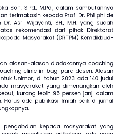
Loka Son, S.Pd., M.Pd., dalam sambutannya
terimakasih kepada Prof. Dr. Philiphi de
dan Dr. Asri Wijayanti, SH., M.H. yang sudah
tas rekomendasi dari pihak Direktorat
an kepada Masyarakat (DRTPM) Kemdikbud-
kan alasan-alasan diadakannya coaching
oaching clinic ini bagi para dosen. Alasan
ntuk Unimor, di tahun 2023 ada 140 judul
pada masyarakat yang dimenangkan oleh
sebut, kurang lebih 95 persen janji dalam
h. Harus ada publikasi ilmiah baik di jurnal
 ungkapnya.
un pengabdian kepada masyarakat yang
 sudah menuliskan artikelnya, ada yang