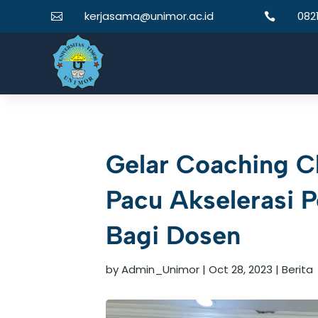
kerjasama@unimor.ac.id
082


Gelar Coaching C
Pacu Akselerasi P
Bagi Dosen
by
Admin_Unimor
|
Oct 28, 2023
|
Berita