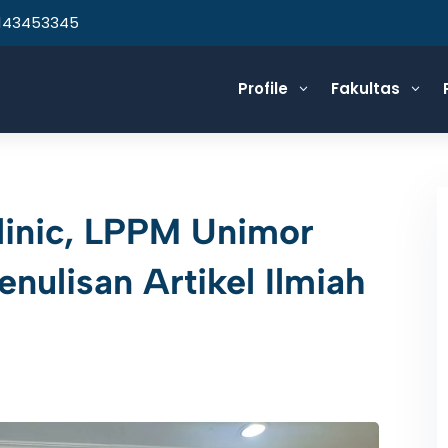
143453345
Profile
Fakultas
3
3
linic, LPPM Unimor
enulisan Artikel Ilmiah